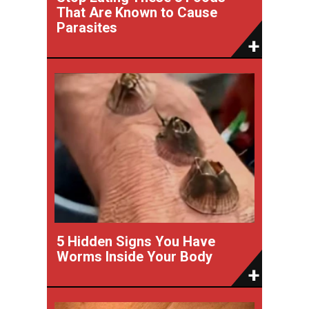
That Are Known to Cause
Parasites
5 Hidden Signs You Have
Worms Inside Your Body