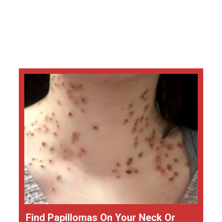
Find Papillomas On Your Neck Or