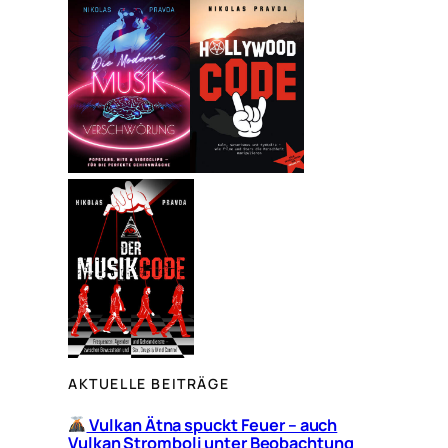
h
e
n
AKTUELLE BEITRÄGE
Vulkan Ätna spuckt Feuer – auch
Vulkan Stromboli unter Beobachtung