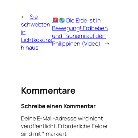
←
Sie
Die Erde ist in
schwebten
Bewegung! Erdbeben
in
und Tsunami auf den
Lichtkokons
Philippinen (Video)
→
hinaus
Kommentare
Schreibe einen Kommentar
Deine E-Mail-Adresse wird nicht
veröffentlicht.
Erforderliche Felder
sind mit
*
markiert