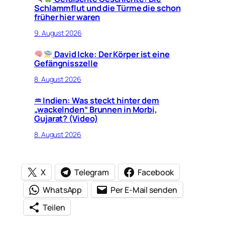
Schlammflut und die Türme die schon
früher hier waren
9. August 2026
David Icke: Der Körper ist eine
Gefängnisszelle
8. August 2026
♒︎ Indien: Was steckt hinter dem
„wackelnden“ Brunnen in Morbi,
Gujarat? (Video)
8. August 2026
X
Telegram
Facebook
WhatsApp
Per E-Mail senden
Teilen