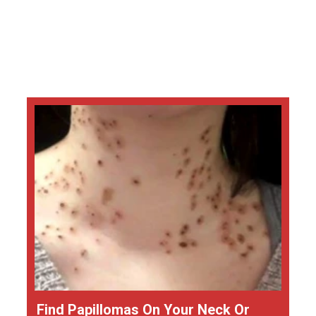
Find Papillomas On Your Neck Or