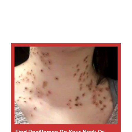
Find Papillomas On Your Neck Or