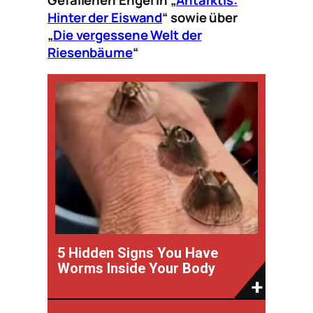
Hinter der Eiswand
“ sowie über
„
Die vergessene Welt der
Riesenbäume
“
5 Hidden Signs You Have
Worms Inside Your Body