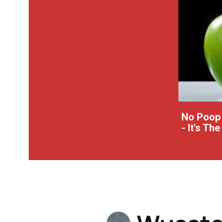
No Poop 
- It's Th