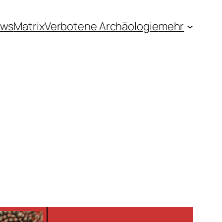
ews
Matrix
Verbotene Archäologie
mehr