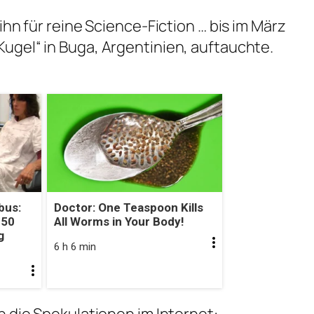
ihn für reine Science-Fiction … bis im März
ugel“ in Buga, Argentinien, auftauchte.
bus:
Doctor: One Teaspoon Kills
 50
All Worms in Your Body!
g
6 h 6 min