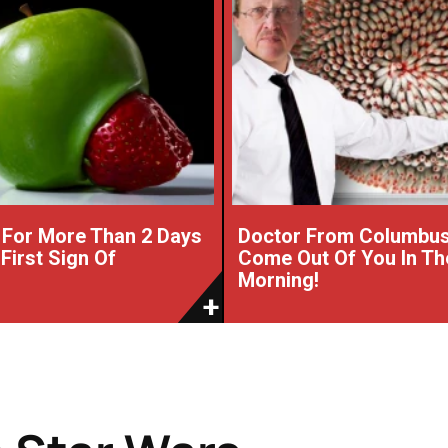
For More Than 2 Days
Doctor From Columbu
e First Sign Of
Come Out Of You In Th
Morning!