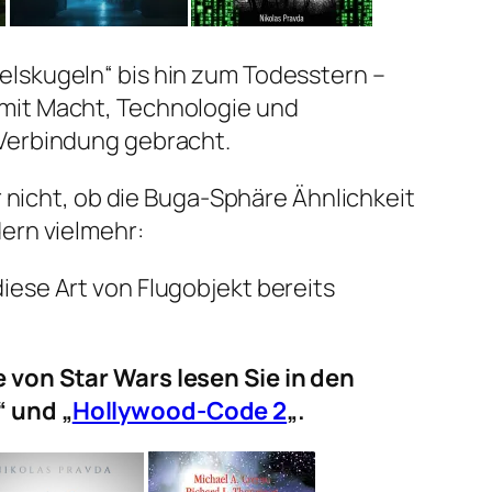
lskugeln“ bis hin zum Todesstern –
mit Macht, Technologie und
Verbindung gebracht.
ar nicht, ob die Buga-Sphäre Ähnlichkeit
ern vielmehr:
ese Art von Flugobjekt bereits
 von Star Wars lesen Sie in den
“ und „
Hollywood-Code 2
„.