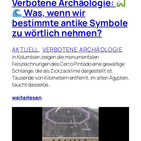
Verbotene Archäologie:
Was, wenn wir
bestimmte antike Symbole
zu wörtlich nehmen?
AKTUELL
, 
VERBOTENE ARCHÄOLOGIE
In Kolumbien zeigen die monumentalen
Felszeichnungen des Cerro Pintado eine gewaltige
Schlange, die als Zickzacklinie dargestellt ist.
Tausende von Kilometern entfernt, im alten Ägypten,
taucht dasselbe…
weiterlesen