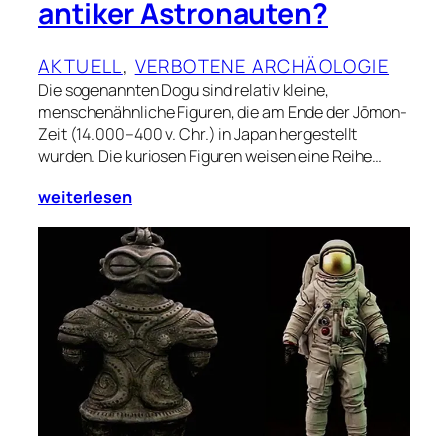
antiker Astronauten?
AKTUELL
, 
VERBOTENE ARCHÄOLOGIE
Die sogenannten Dogu sind relativ kleine,
menschenähnliche Figuren, die am Ende der Jōmon-
Zeit (14.000–400 v. Chr.) in Japan hergestellt
wurden. Die kuriosen Figuren weisen eine Reihe…
weiterlesen