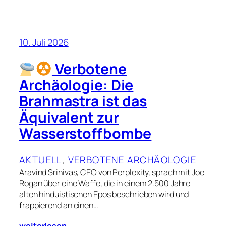
10. Juli 2026
Verbotene
Archäologie: Die
Brahmastra ist das
Äquivalent zur
Wasserstoffbombe
AKTUELL
, 
VERBOTENE ARCHÄOLOGIE
Aravind Srinivas, CEO von Perplexity, sprach mit Joe
Rogan über eine Waffe, die in einem 2.500 Jahre
alten hinduistischen Epos beschrieben wird und
frappierend an einen…
weiterlesen