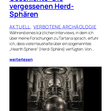
vergessenen Herd-
Sphären
AKTUELL
, 
VERBOTENE ARCHÄOLOGIE
Während eines kürzlichen Interviews, in dem ich
über meine Forschungen zu Tartaria sprach, erfuhr
ich, dass viele Haushalte über ein sogenanntes
„Hearth Sphere“ (Herd-Sphäre) verfügten. Von…
weiterlesen