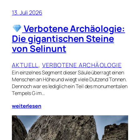
13. Juli 2026
Verbotene Archäologie:
Die gigantischen Steine
von Selinunt
AKTUELL
, 
VERBOTENE ARCHÄOLOGIE
Ein einzelnes Segment dieser Säule überragt einen
Menschen an Höhe und wiegt viele Dutzend Tonnen.
Dennoch war es lediglich ein Teil des monumentalen
Tempels G im…
weiterlesen