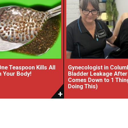
One Teaspoon Kills All
Gynecologist in Colum
 Your Body!
Bladder Leakage After
Comes Down to 1 Thin
Doing This)