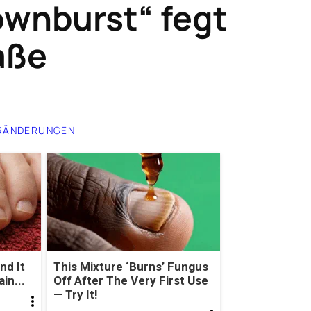
ownburst“ fegt
aße
RÄNDERUNGEN
nd It
This Mixture ‘Burns’ Fungus
in...
Off After The Very First Use
— Try It!