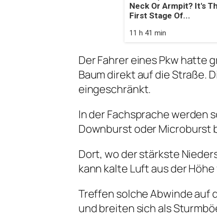
Neck Or Armpit? It's T
First Stage Of...
11 h 41 min
Der Fahrer eines Pkw hatte g
Baum direkt auf die Straße. D
eingeschränkt.
In der Fachsprache werden s
Downburst oder Microburst 
Dort, wo der stärkste Nieders
kann kalte Luft aus der Höhe 
Treffen solche Abwinde auf 
und breiten sich als Sturmbö