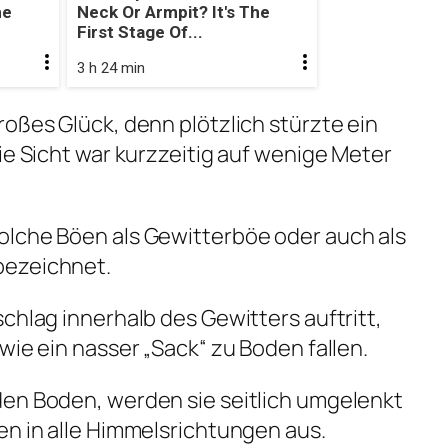
he
Neck Or Armpit? It's The
First Stage Of...
3 h 24 min
roßes Glück, denn plötzlich stürzte ein
ie Sicht war kurzzeitig auf wenige Meter
olche Böen als
Gewitterböe
oder auch als
bezeichnet.
chlag innerhalb des Gewitters auftritt,
wie ein nasser „Sack“ zu Boden fallen.
den Boden, werden sie seitlich umgelenkt
en in alle Himmelsrichtungen aus.