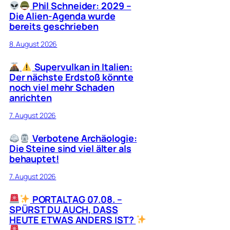
Phil Schneider: 2029 –
Die Alien-Agenda wurde
bereits geschrieben
8. August 2026
Supervulkan in Italien:
Der nächste Erdstoß könnte
noch viel mehr Schaden
anrichten
7. August 2026
Verbotene Archäologie:
Die Steine sind viel älter als
behauptet!
7. August 2026
PORTALTAG 07.08. –
SPÜRST DU AUCH, DASS
HEUTE ETWAS ANDERS IST?