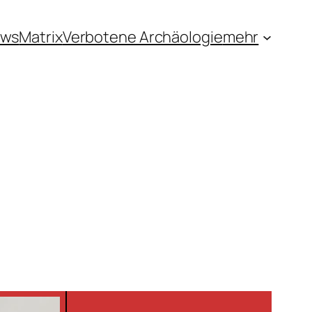
ews
Matrix
Verbotene Archäologie
mehr