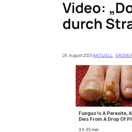
Video: „D
durch Str
26. August 2023
·
AKTUELL
, 
ERDVE
Fungus Is A Parasite, A
Dies From A Drop Of Pla
3 h 35 min