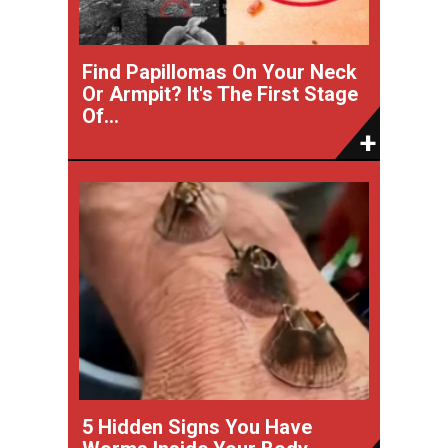
Find Papillomas On Your Neck
Or Armpit? It's The First Stage
Of...
5 Hidden Signs You Have