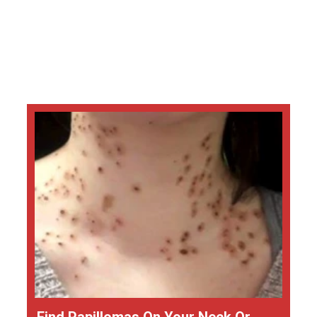
Find Papillomas On Your Neck Or