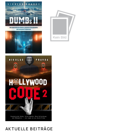
c
h
e
n
AKTUELLE BEITRÄGE