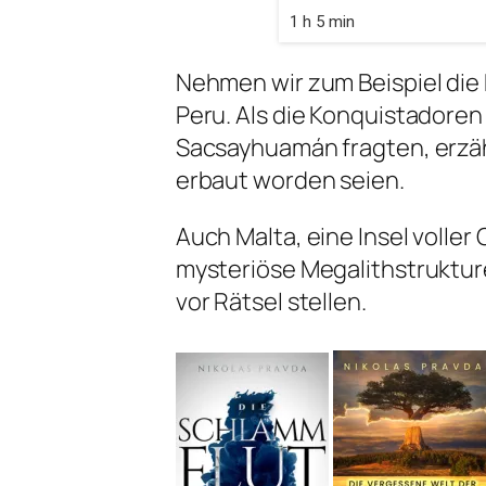
1 h 5 min
Nehmen wir zum Beispiel die 
Peru. Als die Konquistadoren
Sacsayhuamán fragten, erzähl
erbaut worden seien.
Auch Malta, eine Insel volle
mysteriöse Megalithstruktur
vor Rätsel stellen.