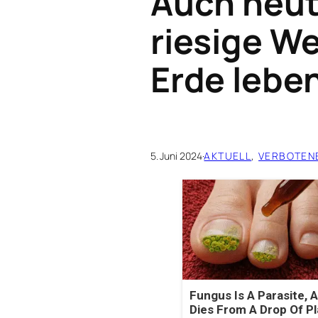
Auch heut
riesige W
Erde leben
5. Juni 2024
·
AKTUELL
, 
VERBOTEN
Fungus Is A Parasite, A
Dies From A Drop Of Pla