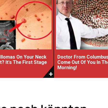
illomas On Your Neck
Doctor From Columbu
? It's The First Stage
Come Out Of You In Th
Morning!