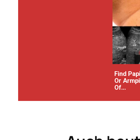
Find Pap
Or Armpit
Of...