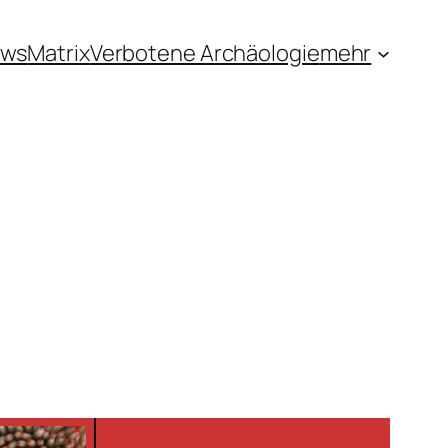
ews
Matrix
Verbotene Archäologie
mehr