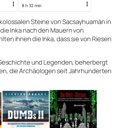
8 h 32 min
kolossalen Steine ​​von Sacsayhuamán in
 die Inka nach den Mauern von
ten ihnen die Inka, dass sie von Riesen
r Geschichte und Legenden, beherbergt
en, die Archäologen seit Jahrhunderten