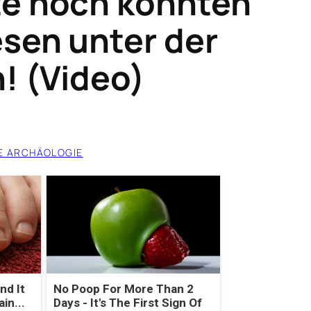
e noch könnten
esen unter der
! (Video)
E ARCHÄOLOGIE
nd It
No Poop For More Than 2
in...
Days - It's The First Sign Of