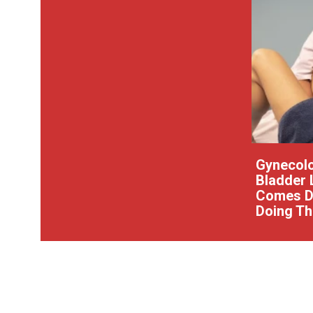
Gynecolo
Bladder 
Comes Do
Doing Th