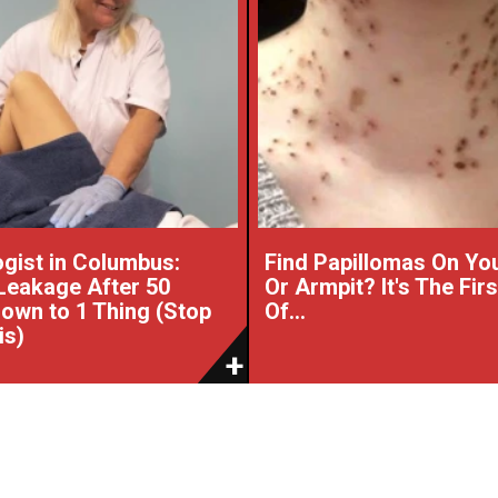
gist in Columbus:
Find Papillomas On Yo
Leakage After 50
Or Armpit? It's The Fir
wn to 1 Thing (Stop
Of...
is)