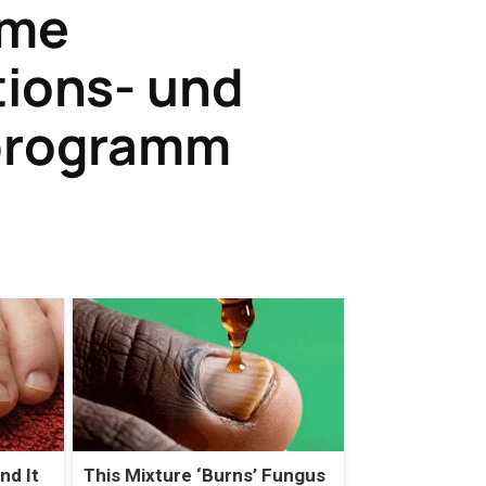
ime
tions- und
eprogramm
nd It
This Mixture ‘Burns’ Fungus