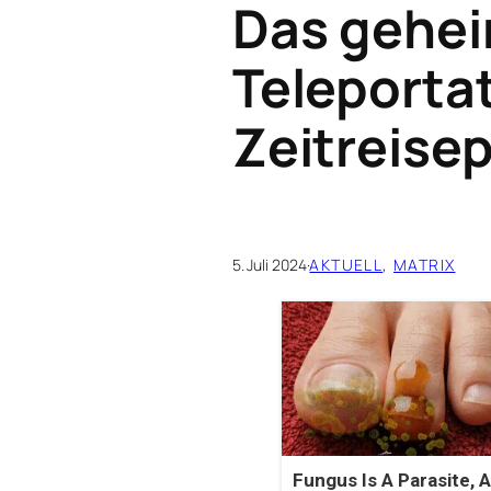
Das gehe
Teleporta
Zeitreis
5. Juli 2024
·
AKTUELL
, 
MATRIX
Fungus Is A Parasite, A