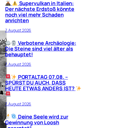
Supervulkan in Italien:
Der nächste Erdstoß könnte
noch viel mehr Schaden
anrichten
7. August 2026
Verbotene Archäologie:
Die Steine sind viel älter als
behauptet!
7. August 2026
PORTALTAG 07.08. –
SPÜRST DU AUCH, DASS
HEUTE ETWAS ANDERS IST?
7. August 2026
Deine Seele wird zur
Gewinnung von Loosh
„geerntet“