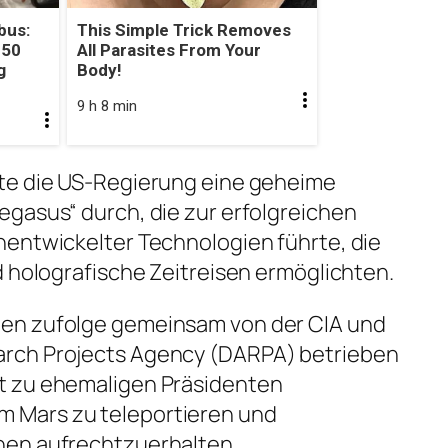
bus:
This Simple Trick Removes
 50
All Parasites From Your
g
Body!
9 h 8 min
te die US-Regierung eine geheime
gasus“ durch, die zur erfolgreichen
hentwickelter Technologien führte, die
d holografische Zeitreisen ermöglichten.
en zufolge gemeinsam von der CIA und
rch Projects Agency (DARPA) betrieben
t zu ehemaligen Präsidenten
 Mars zu teleportieren und
hen aufrechtzuerhalten.