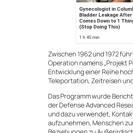
Gynecologist in Colum
Bladder Leakage After
Comes Down to 1 Thin
(Stop Doing This)
1 h 45 min
Zwischen 1962 und 1972 führ
Operation namens „Projekt Pe
Entwicklung einer Reihe hoc
Teleportation, Zeitreisen un
Das Programm wurde Bericht
der Defense Advanced Resea
und dazu verwendet, Kontak
aufzunehmen, Menschen zum
Beziehungen zu Außerirdisc