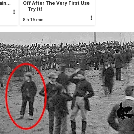
in...
Off After The Very First Use
— Try It!
8 h 15 min