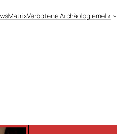
ews
Matrix
Verbotene Archäologie
mehr