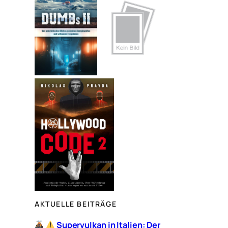
e
n
AKTUELLE BEITRÄGE
Supervulkan in Italien: Der