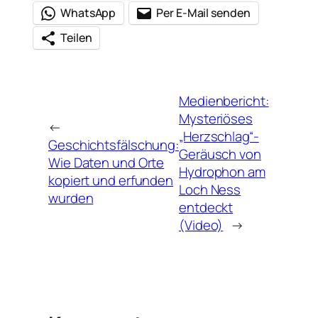
WhatsApp
Per E-Mail senden
Teilen
Medienbericht:
Mysteriöses
←
„Herzschlag“-
Geschichtsfälschung:
Geräusch von
Wie Daten und Orte
Hydrophon am
kopiert und erfunden
Loch Ness
wurden
entdeckt
(Video)
→