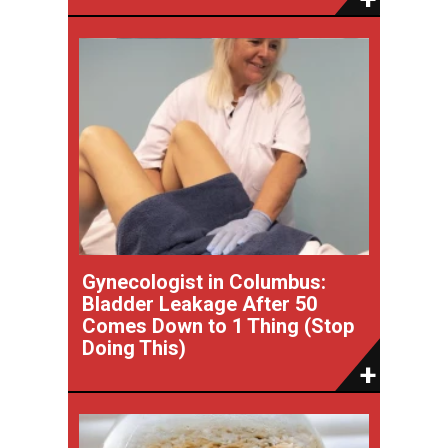
Gynecologist in Columbus:
Bladder Leakage After 50
Comes Down to 1 Thing (Stop
Doing This)