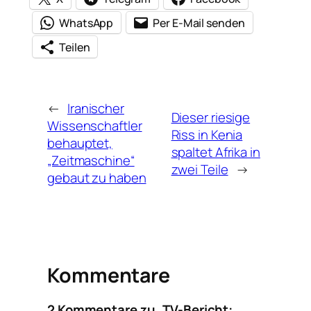
WhatsApp
Per E-Mail senden
Teilen
←
Iranischer
Dieser riesige
Wissenschaftler
Riss in Kenia
behauptet,
spaltet Afrika in
„Zeitmaschine“
zwei Teile
→
gebaut zu haben
Kommentare
2 Kommentare zu „TV-Bericht: