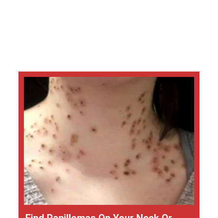
Find Papillomas On Your Neck Or