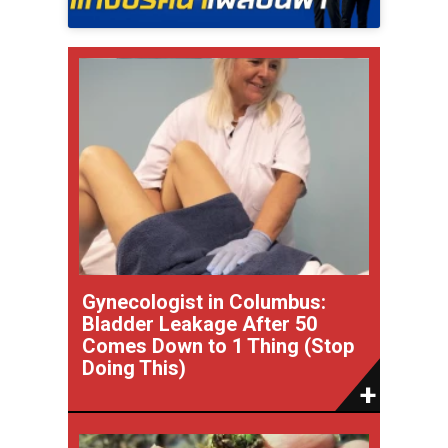
Gynecologist in Columbus:
Bladder Leakage After 50
Comes Down to 1 Thing (Stop
Doing This)