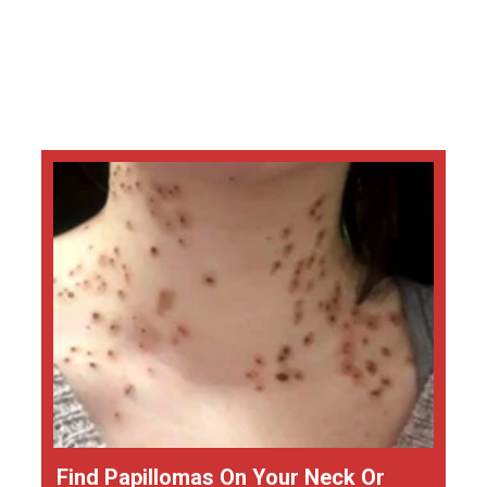
Find Papillomas On Your Neck Or