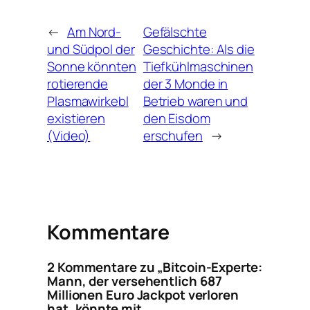
←
Am Nord-
Gefälschte
und Südpol der
Geschichte: Als die
Sonne könnten
Tiefkühlmaschinen
rotierende
der 3 Monde in
Plasmawirkebl
Betrieb waren und
existieren
den Eisdom
(Video)
erschufen
→
Kommentare
2 Kommentare zu „Bitcoin-Experte:
Mann, der versehentlich 687
Millionen Euro Jackpot verloren
hat, könnte mit