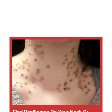
Find Papillomas On Your Neck Or