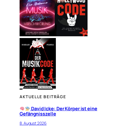
e
n
AKTUELLE BEITRÄGE
David Icke: Der Körper ist eine
Gefängnisszelle
8. August 2026