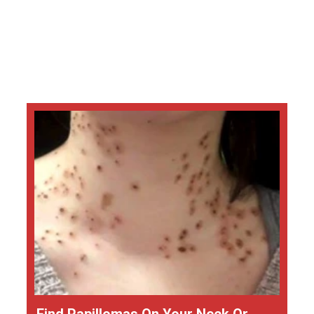
Find Papillomas On Your Neck Or