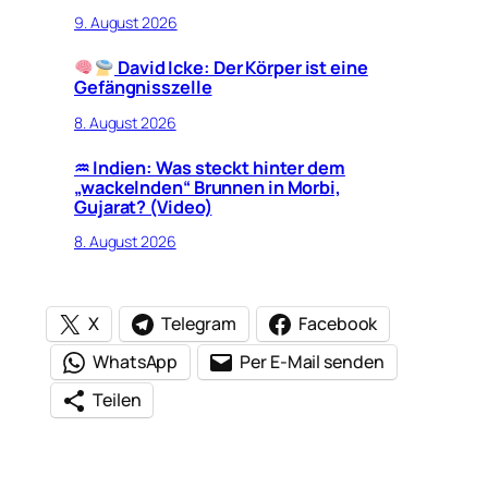
9. August 2026
David Icke: Der Körper ist eine
Gefängnisszelle
8. August 2026
♒︎ Indien: Was steckt hinter dem
„wackelnden“ Brunnen in Morbi,
Gujarat? (Video)
8. August 2026
X
Telegram
Facebook
WhatsApp
Per E-Mail senden
Teilen