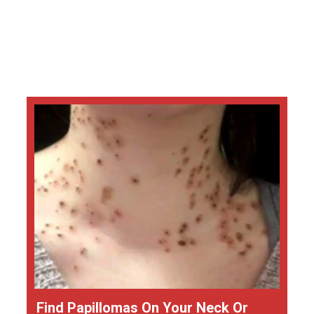
Find Papillomas On Your Neck Or