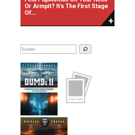
Or Armpit? It's The First Stage
Of...
S
u
c
h
e
n