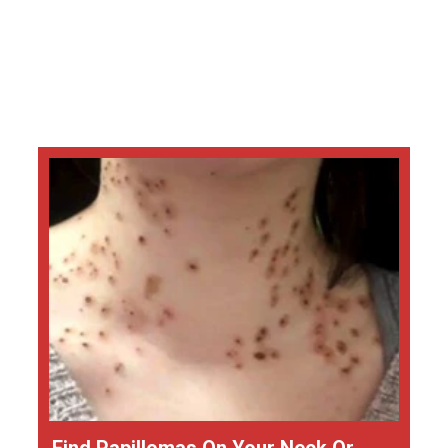
Find Papillomas On Your Neck Or