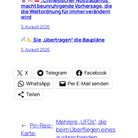
„Chinesischer Nostradamus“
macht beunruhigende Vorhersage, die
die Weltordnung für immer verändern
wird
5. August 2026
Sie „übertragen“ die Baupläne
5. August 2026
X
Telegram
Facebook
WhatsApp
Per E-Mail senden
Teilen
Mehrere „UFOs“, die
←
Piri-Reis-
beim Überfliegen eines
Karte:
ausbrechenden