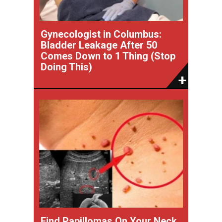
Gynecologist in Columbus:
Bladder Leakage After 50
Comes Down to 1 Thing (Stop
Doing This)
Find Papillomas On Your Neck