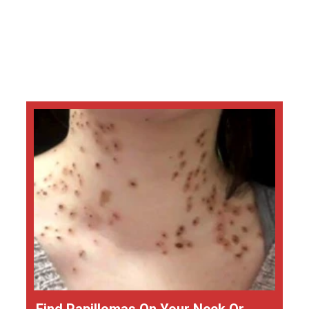
Find Papillomas On Your Neck Or