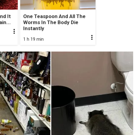
nd It
One Teaspoon And All The
in...
Worms In The Body Die
Instantly
1 h 19 min