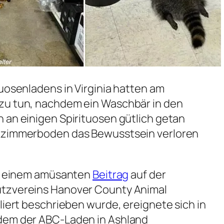
tuosenladens in Virginia hatten am
zu tun, nachdem ein Waschbär in den
 an einigen Spirituosen gütlich getan
dezimmerboden das Bewusstsein verloren
 in einem amüsanten
Beitrag
auf der
utzvereins Hanover County Animal
liert beschrieben wurde, ereignete sich in
dem der ABC-Laden in Ashland