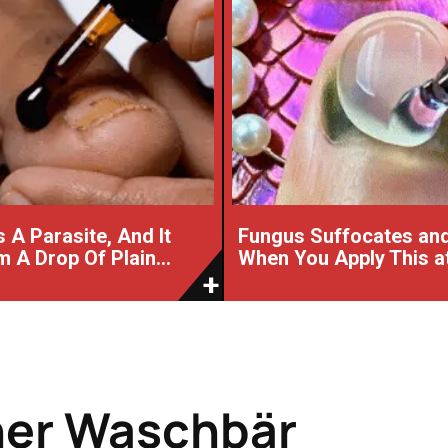
 A Parasite, And It
Fungus Suffocates and
 A Drop Of Plain...
When You Apply This a
ner Waschbär