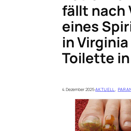
fällt nac
eines Spi
in Virgini
Toilette 
4. Dezember 2025
·
AKTUELL
, 
PARA