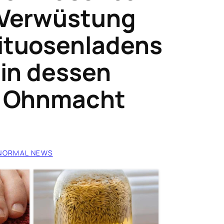
h Verwüstung
rituosenladens
a in dessen
in Ohnmacht
NORMAL NEWS