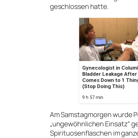
geschlossen hatte.
Gynecologist in Colum
Bladder Leakage After
Comes Down to 1 Thin
(Stop Doing This)
9 h 57 min
Am Samstagmorgen wurde Po
„ungewöhnlichen Einsatz“ ge
Spirituosenflaschen im ganz