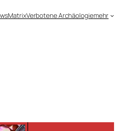
ews
Matrix
Verbotene Archäologie
mehr