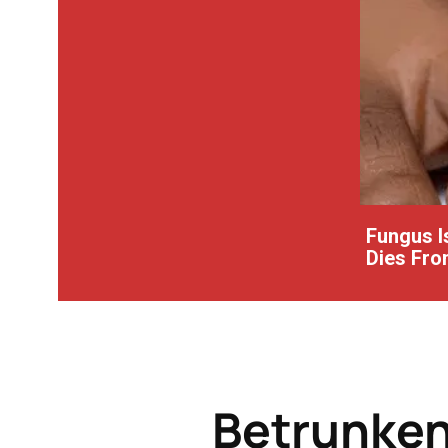
Fungus Is
Dies From
Betrunke