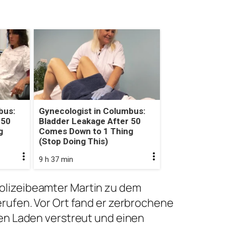
bus:
Gynecologist in Columbus:
 50
Bladder Leakage After 50
g
Comes Down to 1 Thing
(Stop Doing This)
9 h 37 min
lizeibeamter Martin zu dem
rufen. Vor Ort fand er zerbrochene
en Laden verstreut und einen