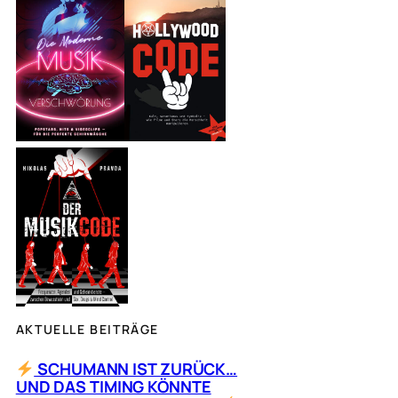
h
e
n
AKTUELLE BEITRÄGE
SCHUMANN IST ZURÜCK…
UND DAS TIMING KÖNNTE