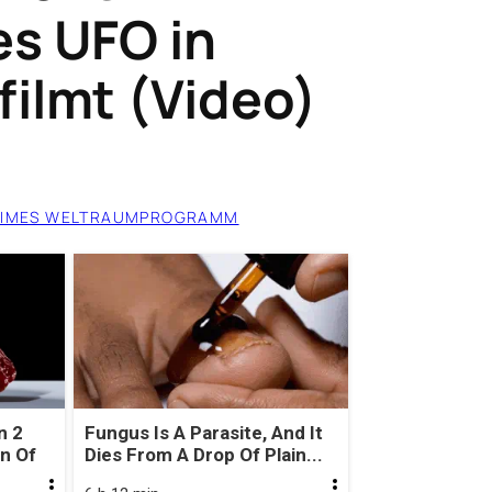
es UFO in
filmt (Video)
EIMES WELTRAUMPROGRAMM
n 2
Fungus Is A Parasite, And It
gn Of
Dies From A Drop Of Plain...