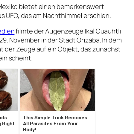
 Mexiko bietet einen bemerkenswert
iges UFO, das am Nachthimmel erschien.
edien
filmte der Augenzeuge Ikal Cuauhtli
29. November in der Stadt Orizaba. In dem
 der Zeuge auf ein Objekt, das zunächst
ein scheint.
ods
This Simple Trick Removes
 Right
All Parasites From Your
Body!