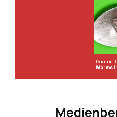
Doctor: 
Worms in
Medienber