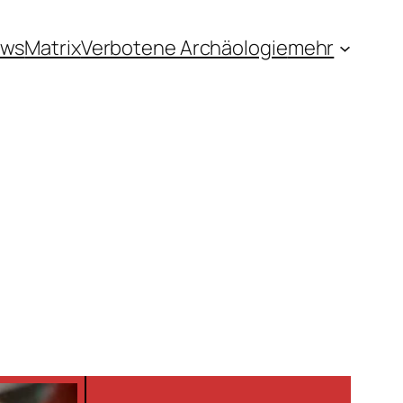
ews
Matrix
Verbotene Archäologie
mehr