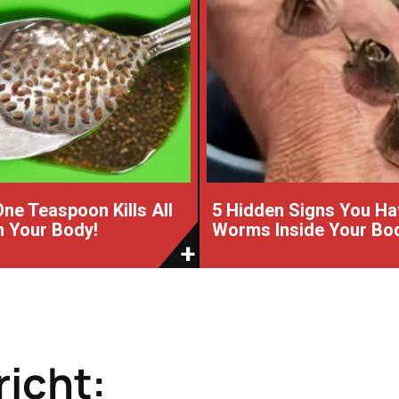
One Teaspoon Kills All
5 Hidden Signs You Ha
 Your Body!
Worms Inside Your Bo
icht: