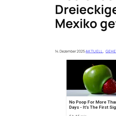
Dreieckig
Mexiko ge
14. Dezember 2025
·
AKTUELL
, 
GEH
No Poop For More Tha
Days - It's The First Si