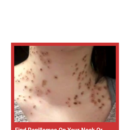
Find Papillomas On Your Neck Or