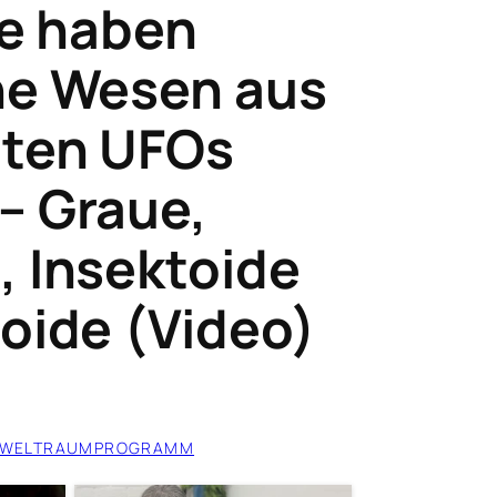
ie haben
he Wesen aus
zten UFOs
– Graue,
, Insektoide
loide (Video)
 WELTRAUMPROGRAMM