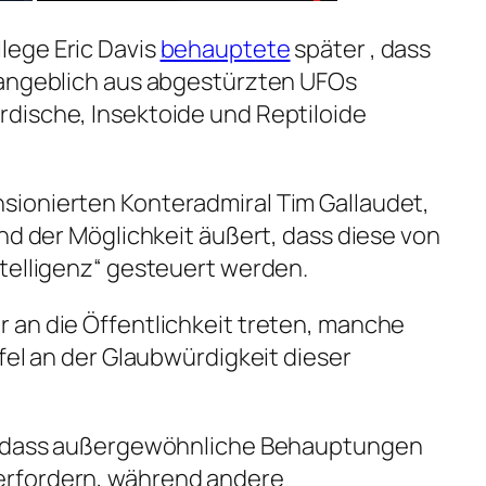
ege Eric Davis
behauptete
später , dass
 angeblich aus abgestürzten UFOs
dische, Insektoide und Reptiloide
ionierten Konteradmiral Tim Gallaudet,
und der Möglichkeit äußert, dass diese von
telligenz“ gesteuert werden.
 an die Öffentlichkeit treten, manche
fel an der Glaubwürdigkeit dieser
n, dass außergewöhnliche Behauptungen
rfordern, während andere