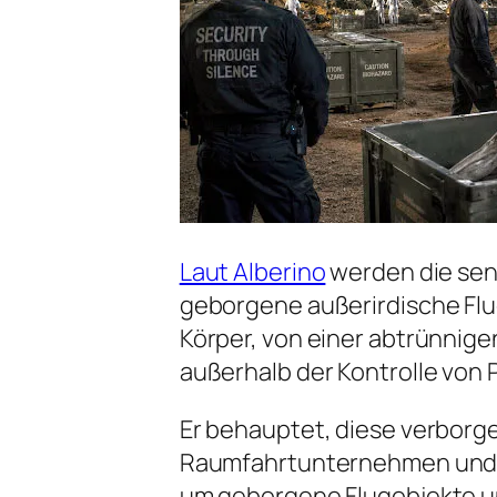
Laut Alberino
werden die sen
geborgene außerirdische Fl
Körper, von einer abtrünnigen 
außerhalb der Kontrolle von 
Er behauptet, diese verborge
Raumfahrtunternehmen und 
um geborgene Flugobjekte un