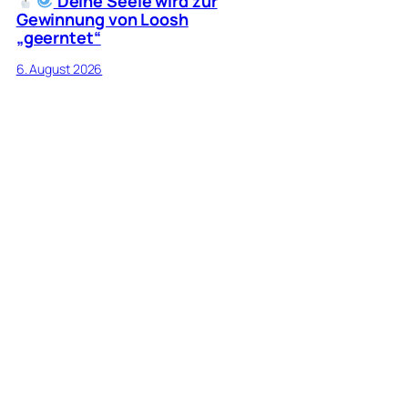
Deine Seele wird zur
Gewinnung von Loosh
„geerntet“
6. August 2026