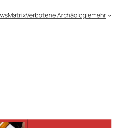
ews
Matrix
Verbotene Archäologie
mehr