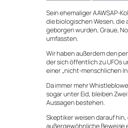
Sein ehemaliger AAWSAP-Koll
die biologischen Wesen, die
geborgen wurden, Graue, Nor
umfassten.
Wir haben außerdem den pens
der sich öffentlich zu UFOs 
einer „nicht-menschlichen In
Da immer mehr Whistleblower
sogar unter Eid, bleiben Zwei
Aussagen bestehen.
Skeptiker weisen darauf hi
außergewöhnliche Beweise e