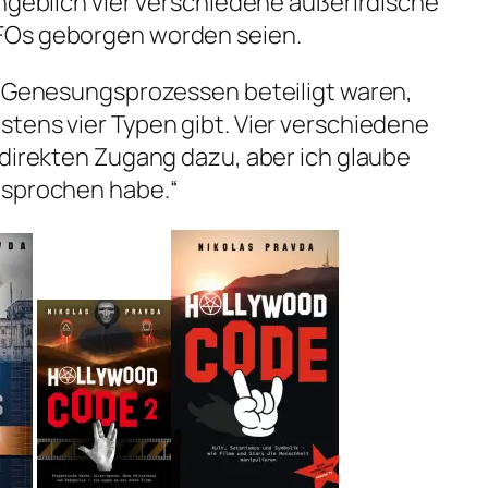
angeblich vier verschiedene außerirdische
FOs geborgen worden seien.
an Genesungsprozessen beteiligt waren,
tens vier Typen gibt. Vier verschiedene
 direkten Zugang dazu, aber ich glaube
esprochen habe.“