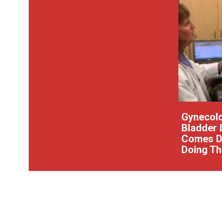
Gynecolo
Bladder 
Comes Do
Doing Th