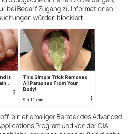
ur bei Bedarf Zugang zu Informationen
rsuchungen würden blockiert.
nd It
This Simple Trick Removes
in...
All Parasites From Your
Body!
9 h 11 min
thoff, ein ehemaliger Berater des Advanced
plications Program und von der CIA