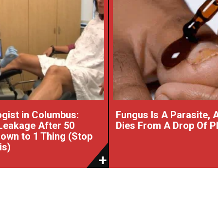
gist in Columbus:
Fungus Is A Parasite, A
Leakage After 50
Dies From A Drop Of Pla
wn to 1 Thing (Stop
is)