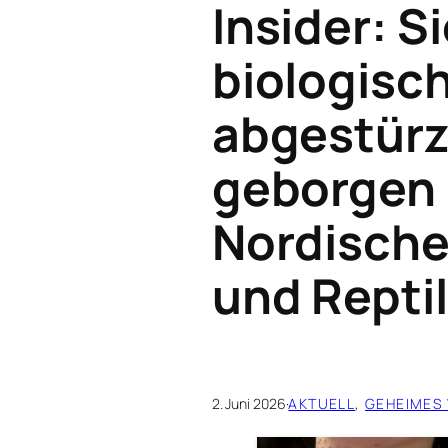
Insider: S
biologisc
abgestür
geborgen 
Nordische
und Repti
2. Juni 2026
·
AKTUELL
, 
GEHEIMES