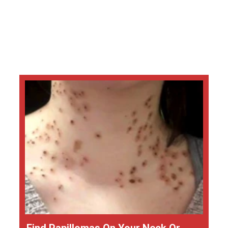
Find Papillomas On Your Neck Or