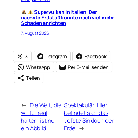
Supervulkan in Italien: Der
nächste Erdstoß könnte noch viel mehr
Schaden anrichten
7. August 2026
X
Telegram
Facebook
WhatsApp
Per E-Mail senden
Teilen
←
Die Welt, die
Spektakulär! Hier
wir für real
befindet sich das
halten, ist nur
tiefste Sinkloch der
ein Abbild
Erde
→