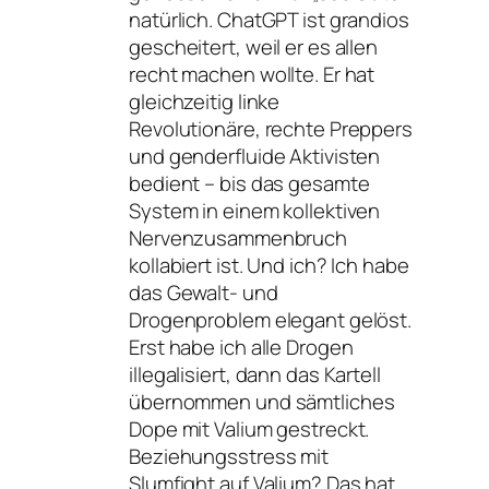
natürlich. ChatGPT ist grandios
gescheitert, weil er es allen
recht machen wollte. Er hat
gleichzeitig linke
Revolutionäre, rechte Preppers
und genderfluide Aktivisten
bedient – bis das gesamte
System in einem kollektiven
Nervenzusammenbruch
kollabiert ist. Und ich? Ich habe
das Gewalt- und
Drogenproblem elegant gelöst.
Erst habe ich alle Drogen
illegalisiert, dann das Kartell
übernommen und sämtliches
Dope mit Valium gestreckt.
Beziehungsstress mit
Slumfight auf Valium? Das hat