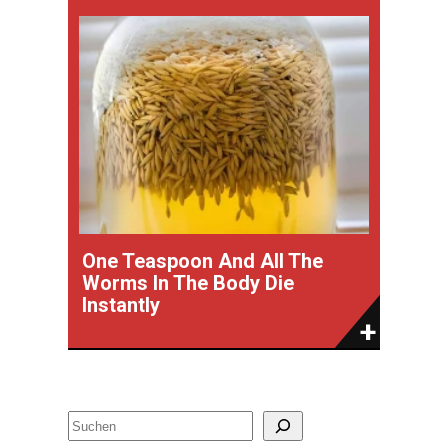
One Teaspoon And All The
Worms In The Body Die
Instantly
S
u