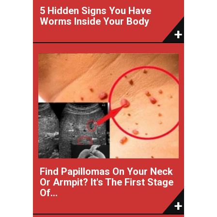
5 Hidden Signs You Have
Worms Inside Your Body
Find Papillomas On Your Neck
Or Armpit? It's The First Stage
Of...