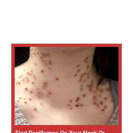
Find Papillomas On Your Neck Or