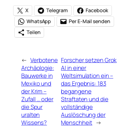
X
Telegram
Facebook
WhatsApp
Per E-Mail senden
Teilen
←
Verbotene
Forscher setzen Grok
Archäologie:
AI in einer
Bauwerke in
Weltsimulation ein –
Mexiko und
das Ergebnis: 183
der Krim –
begangene
Zufall … oder
Straftaten und die
die Spur
vollständige
uralten
Auslöschung der
Wissens?
Menschheit
→