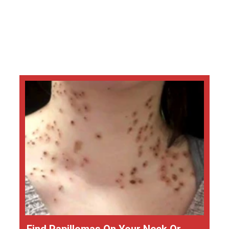
Find Papillomas On Your Neck Or