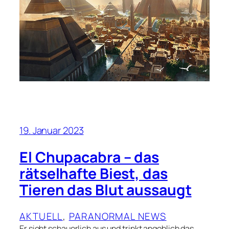
19. Januar 2023
El Chupacabra – das
rätselhafte Biest, das
Tieren das Blut aussaugt
AKTUELL
, 
PARANORMAL NEWS
Er sieht schauerlich aus und trinkt angeblich das