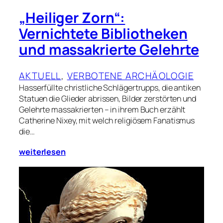
„Heiliger Zorn“:
Vernichtete Bibliotheken
und massakrierte Gelehrte
AKTUELL
, 
VERBOTENE ARCHÄOLOGIE
Hasserfüllte christliche Schlägertrupps, die antiken
Statuen die Glieder abrissen, Bilder zerstörten und
Gelehrte massakrierten – in ihrem Buch erzählt
Catherine Nixey, mit welch religiösem Fanatismus
die…
weiterlesen