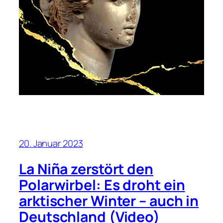
20. Januar 2023
La Niña zerstört den
Polarwirbel: Es droht ein
arktischer Winter – auch in
Deutschland (Video)