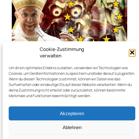
Cookie-Zustimmung
verwalten
Um dir ein optimales Erlebnis zu bieten, verwenden wir Technologien wie
Cookies, um Geräteinformationen zu speichern und/oder darauf zuzugreifen.
Wenn du diesen Technologien zustimmst, können wir Daten wie das
←
Neuere Beiträge
Surfverhalten oder eindeutige IDs auf dieser Website verarbeiten. Wenn du
1
…
368
369
370
371
372
…
448
deine Zustimmung nicht erteilst oder zurückziehst, können bestimmte
Ältere Beiträge
→
Merkmale und Funktionen beeinträchtigt werden.
Akzeptieren
Ablehnen