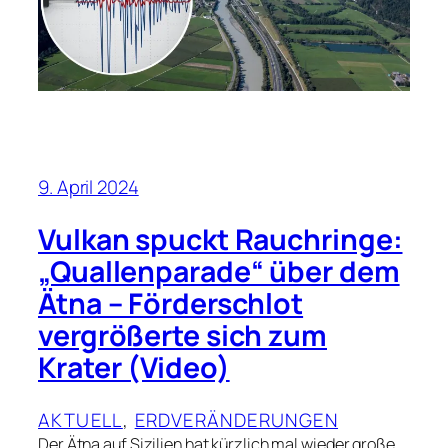
9. April 2024
Vulkan spuckt Rauchringe:
„Quallenparade“ über dem
Ätna – Förderschlot
vergrößerte sich zum
Krater (Video)
AKTUELL
, 
ERDVERÄNDERUNGEN
Der Ätna auf Sizilien hat kürzlich mal wieder große