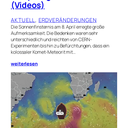
(Videos)
AKTUELL
, 
ERDVERÄNDERUNGEN
Die Sonnenfinsternis am 8. April erregte große
Aufmerksamkeit. Die Bedenken waren sehr
unterschiedlich und reichten von CERN-
Experimenten bis hin zu Befürchtungen, dass ein
kolossaler Komet-Meteorit mit…
weiterlesen