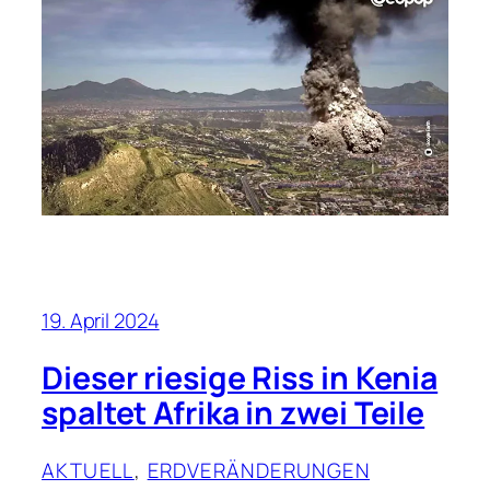
19. April 2024
Dieser riesige Riss in Kenia
spaltet Afrika in zwei Teile
AKTUELL
, 
ERDVERÄNDERUNGEN