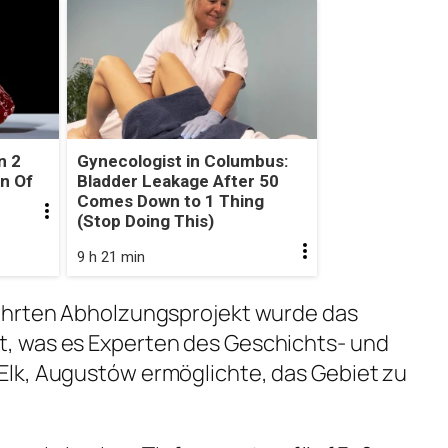
n 2
Gynecologist in Columbus:
gn Of
Bladder Leakage After 50
Comes Down to 1 Thing
(Stop Doing This)
9 h 21 min
ührten Abholzungsprojekt wurde das
, was es Experten des Geschichts- und
lk, Augustów ermöglichte, das Gebiet zu