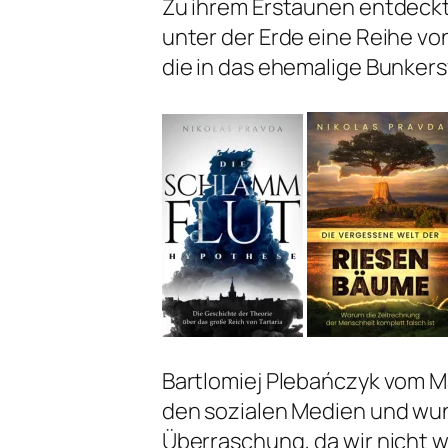
Zu ihrem Erstaunen entdeckte
unter der Erde eine Reihe 
die in das ehemalige Bunker
Bartlomiej Plebańczyk vom 
den sozialen Medien und wund
Überraschung, da wir nicht 