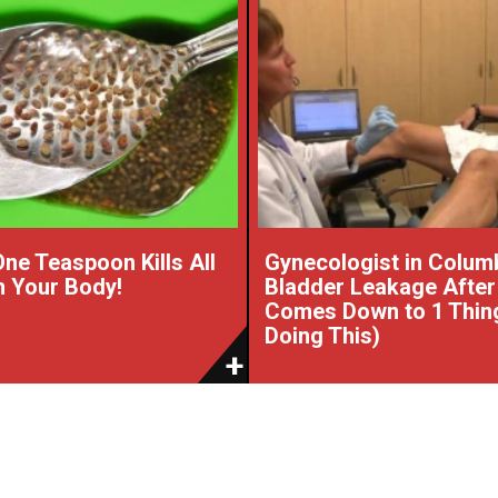
One Teaspoon Kills All
Gynecologist in Colum
 Your Body!
Bladder Leakage After
Comes Down to 1 Thin
Doing This)