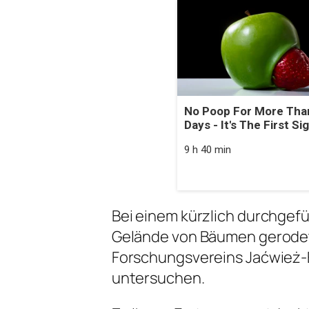
No Poop For More Tha
Days - It's The First Si
9 h 40 min
Bei einem kürzlich durchgef
Gelände von Bäumen gerodet
Forschungsvereins Jaćwież-E
untersuchen.