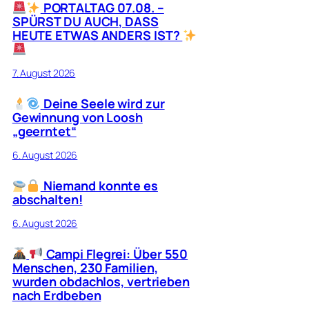
PORTALTAG 07.08. –
SPÜRST DU AUCH, DASS
HEUTE ETWAS ANDERS IST?
7. August 2026
Deine Seele wird zur
Gewinnung von Loosh
„geerntet“
6. August 2026
Niemand konnte es
abschalten!
6. August 2026
Campi Flegrei: Über 550
Menschen, 230 Familien,
wurden obdachlos, vertrieben
nach Erdbeben