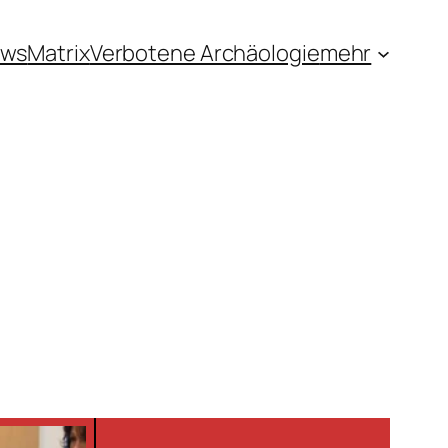
ews
Matrix
Verbotene Archäologie
mehr