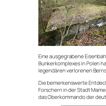
Eine ausgegrabene Eisenbahn
Bunkerkomplexes in Polen ha
legendären verlorenen Bern
Die bemerkenswerte Entde
Forschern in der Stadt Mame
das Oberkommando der deuts