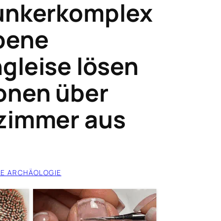
unkerkomplex
bene
gleise lösen
onen über
zimmer aus
E ARCHÄOLOGIE