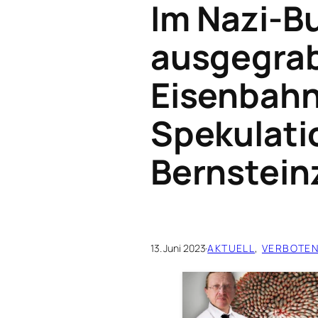
Im Nazi-B
ausgegra
Eisenbahn
Spekulati
Bernstein
13. Juni 2023
·
AKTUELL
, 
VERBOTEN