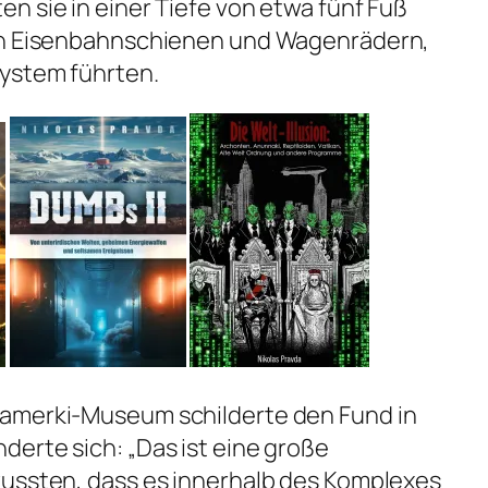
n sie in einer Tiefe von etwa fünf Fuß
von Eisenbahnschienen und Wagenrädern,
system führten.
Mamerki-Museum schilderte den Fund in
erte sich: „Das ist eine große
wussten, dass es innerhalb des Komplexes