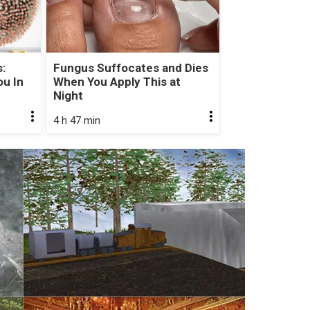
:
Fungus Suffocates and Dies
u In
When You Apply This at
Night
4 h 47 min