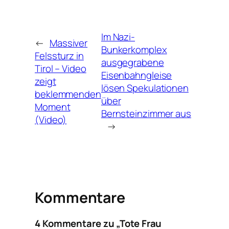
Im Nazi-
←
Massiver
Bunkerkomplex
Felssturz in
ausgegrabene
Tirol – Video
Eisenbahngleise
zeigt
lösen Spekulationen
beklemmenden
über
Moment
Bernsteinzimmer aus
(Video)
→
Kommentare
4 Kommentare zu „Tote Frau