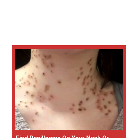
Find Papillomas On Your Neck Or