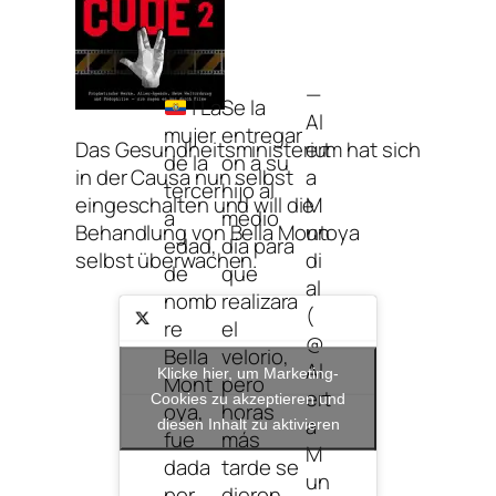
—
| La
Se la
Al
mujer
entregar
ert
Das Gesundheitsministerium hat sich
de la
on a su
a
in der Causa nun selbst
tercer
hijo al
M
eingeschalten und will die
a
medio
un
Behandlung von Bella Montoya
edad,
día para
di
selbst überwachen.
de
que
al
nomb
realizara
(
re
el
@
Bella
velorio,
Al
Klicke hier, um Marketing-
Mont
pero
ert
Cookies zu akzeptieren und
oya,
horas
a
diesen Inhalt zu aktivieren
fue
más
M
dada
tarde se
un
por
dieron