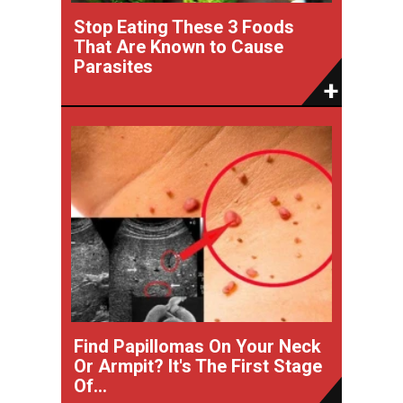
Stop Eating These 3 Foods
That Are Known to Cause
Parasites
Find Papillomas On Your Neck
Or Armpit? It's The First Stage
Of...