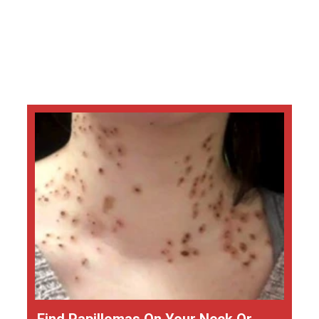
Find Papillomas On Your Neck Or