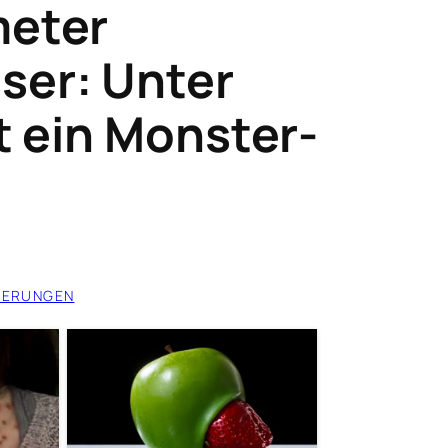
meter
er: Unter
gt ein Monster-
DERUNGEN