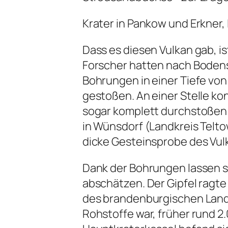
Krater in Pankow und Erkner,
Dass es diesen Vulkan gab, i
Forscher hatten nach Boden
Bohrungen in einer Tiefe von
gestoßen. An einer Stelle ko
sogar komplett durchstoßen
in Wünsdorf (Landkreis Telto
dicke Gesteinsprobe des Vul
Dank der Bohrungen lassen 
abschätzen. Der Gipfel ragte
des brandenburgischen Lan
Rohstoffe war, früher rund 2