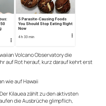
bus:
5 Parasite-Causing Foods
 50
You Should Stop Eating Right
g
Now
4 h 33 min
waiian Volcano Observatory die
r auf Rot herauf, kurz darauf kehrt erst
an wie auf Hawaii
er Kilauea zählt zu den aktivsten
laufen die Ausbrüche glimpflich,