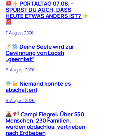
PORTALTAG 07.08. –
SPÜRST DU AUCH, DASS
HEUTE ETWAS ANDERS IST?
7. August 2026
Deine Seele wird zur
Gewinnung von Loosh
„geerntet“
6. August 2026
Niemand konnte es
abschalten!
6. August 2026
Campi Flegrei: Über 550
Menschen, 230 Familien,
wurden obdachlos, vertrieben
nach Erdbeben