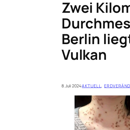
Zwei Kilo
Durchmess
Berlin lie
Vulkan
8. Juli 2024
·
AKTUELL
, 
ERDVERÄN