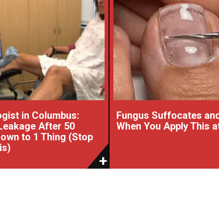
gist in Columbus:
Fungus Suffocates and
Leakage After 50
When You Apply This a
wn to 1 Thing (Stop
is)