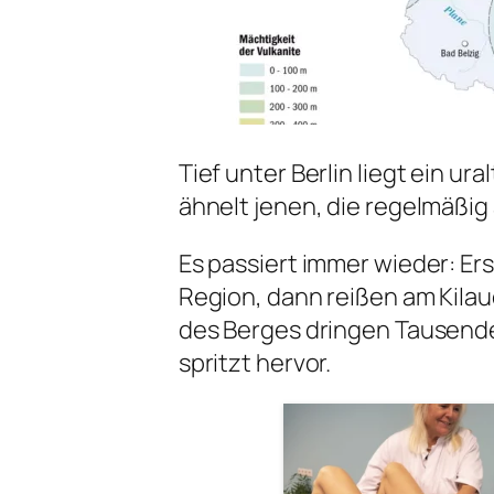
Tief unter Berlin liegt ein ur
ähnelt jenen, die regelmäßig
Es passiert immer wieder: Er
Region, dann reißen am Kilau
des Berges dringen Tausende
spritzt hervor.