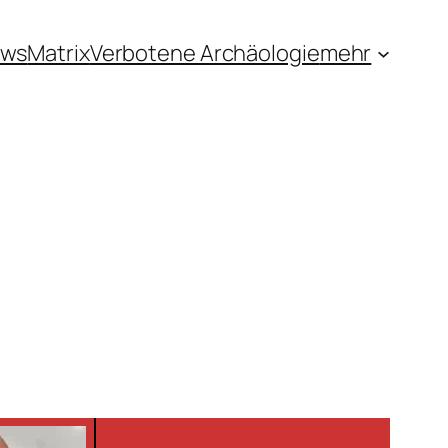
ews
Matrix
Verbotene Archäologie
mehr