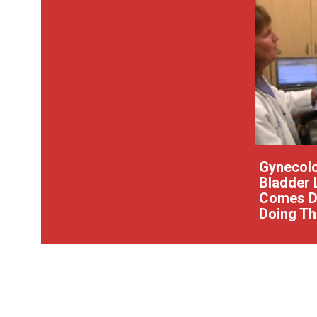
Gynecolo
Bladder 
Comes Do
Doing Th