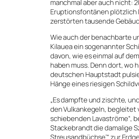
manchmal aber auch nicht: 2
Eruptionsfontänen plötzlich
zerstörten tausende Gebäud
Wie auch der benachbarte un
Kilauea ein sogenannter Schi
davon, wie es einmal auf de
haben muss. Denn dort, wo h
deutschen Hauptstadt pulsier
Hänge eines riesigen Schildv
„Es dampfte und zischte, un
den Vulkankegeln, begleitet 
schiebenden Lavaströme“, b
Stackebrandt die damalige Sz
Streusandbüchse’“ zur Erdg