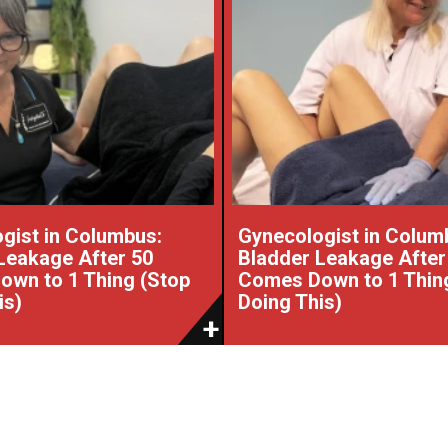
gist in Columbus:
Gynecologist in Colum
Leakage After 50
Bladder Leakage After
wn to 1 Thing (Stop
Comes Down to 1 Thin
is)
Doing This)