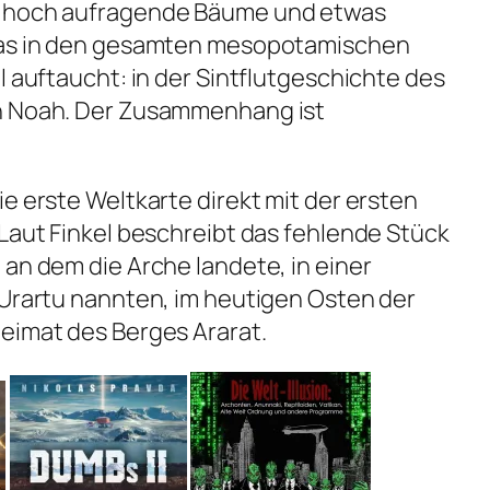
, hoch aufragende Bäume und etwas
 das in den gesamten mesopotamischen
l auftaucht: in der Sintflutgeschichte des
en Noah. Der Zusammenhang ist
e erste Weltkarte direkt mit der ersten
 Laut Finkel beschreibt das fehlende Stück
 an dem die Arche landete, in einer
 Urartu nannten, im heutigen Osten der
eimat des Berges Ararat.