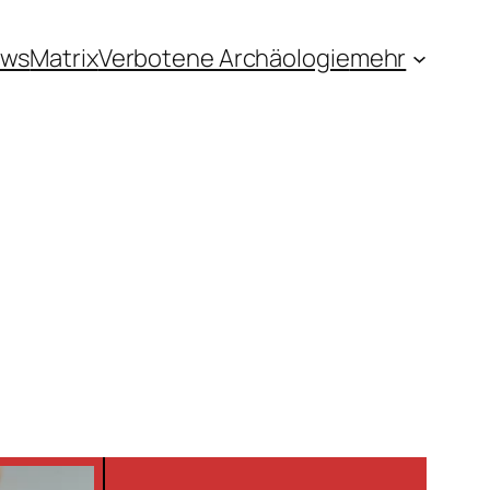
ews
Matrix
Verbotene Archäologie
mehr