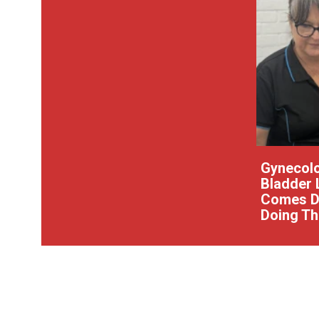
Gynecolo
Bladder 
Comes Do
Doing Th