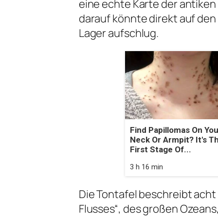
eine echte Karte der antiken 
darauf könnte direkt auf den
Lager aufschlug.
Find Papillomas On You
Neck Or Armpit? It's T
First Stage Of...
3 h 16 min
Die Tontafel beschreibt acht 
Flusses“, des großen Ozeans,