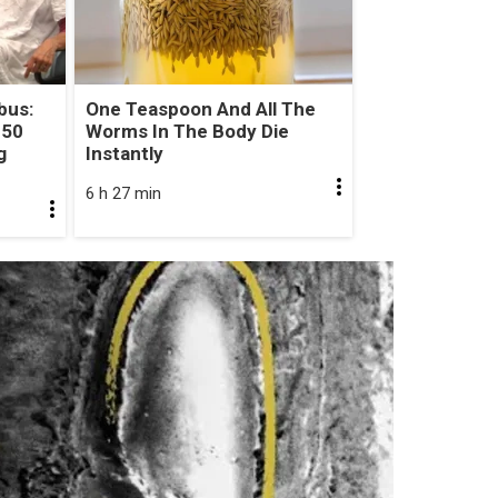
bus:
One Teaspoon And All The
 50
Worms In The Body Die
g
Instantly
6 h 27 min