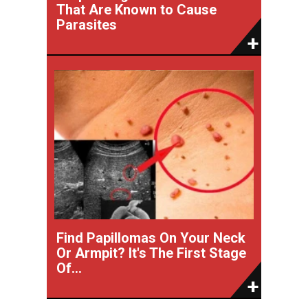
That Are Known to Cause
Parasites
Find Papillomas On Your Neck
Or Armpit? It's The First Stage
Of...