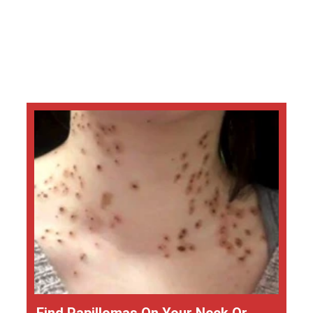
Find Papillomas On Your Neck Or