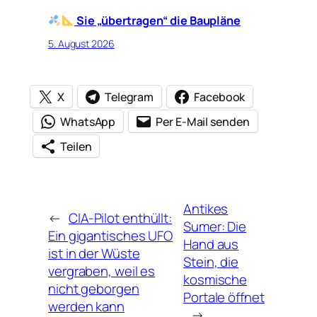
Sie „übertragen“ die Baupläne
5. August 2026
X
Telegram
Facebook
WhatsApp
Per E-Mail senden
Teilen
Antikes
←
CIA-Pilot enthüllt:
Sumer: Die
Ein gigantisches UFO
Hand aus
ist in der Wüste
Stein, die
vergraben, weil es
kosmische
nicht geborgen
Portale öffnet
werden kann
→