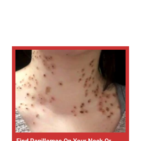
Find Papillomas On Your Neck Or