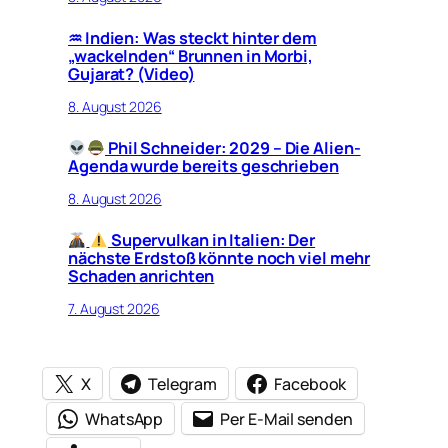
♒︎ Indien: Was steckt hinter dem
„wackelnden“ Brunnen in Morbi,
Gujarat? (Video)
8. August 2026
Phil Schneider: 2029 – Die Alien-
Agenda wurde bereits geschrieben
8. August 2026
Supervulkan in Italien: Der
nächste Erdstoß könnte noch viel mehr
Schaden anrichten
7. August 2026
X
Telegram
Facebook
WhatsApp
Per E-Mail senden