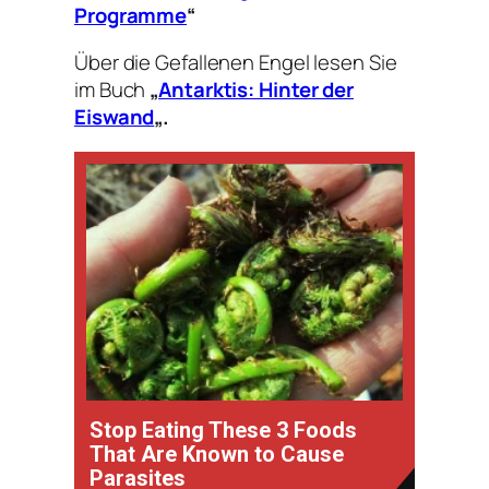
Programme
“
Über die Gefallenen Engel lesen Sie
im Buch
„
Antarktis: Hinter der
Eiswand
„.
Stop Eating These 3 Foods
That Are Known to Cause
Parasites