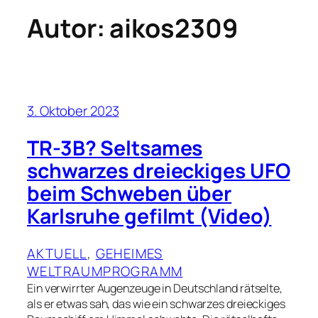
Autor:
aikos2309
3. Oktober 2023
TR-3B? Seltsames
schwarzes dreieckiges UFO
beim Schweben über
Karlsruhe gefilmt (Video)
AKTUELL
, 
GEHEIMES
WELTRAUMPROGRAMM
Ein verwirrter Augenzeuge in Deutschland rätselte,
als er etwas sah, das wie ein schwarzes dreieckiges