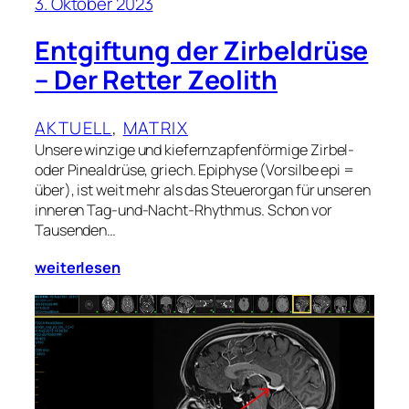
3. Oktober 2023
Entgiftung der Zirbeldrüse
– Der Retter Zeolith
AKTUELL
, 
MATRIX
Unsere winzige und kiefernzapfenförmige Zirbel-
oder Pinealdrüse, griech. Epiphyse (Vorsilbe epi =
über), ist weit mehr als das Steuerorgan für unseren
inneren Tag-und-Nacht-Rhythmus. Schon vor
Tausenden…
weiterlesen