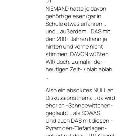
..!!
NIEMAND hatte je davon
gehört/gelesen/gar in
Schule etwas erfahren ..
und .. außerdem .. DAS mit
den 200+ Jahren kann ja
hinten und vorne nicht
stimmen, DAVON wüßten
WIR doch, zumal in der -
heutigen Zeit- / blablablah
..
Also ein absolutes NULL an
Diskussionsthema .. da wird
eher an -Schneewittchen-
geglaubt .. als SOWAS.
Und auch DAS mit diesen -
Pyramiden-Tiefanlagen-
gehört mit dazu ..!!!! Kommt