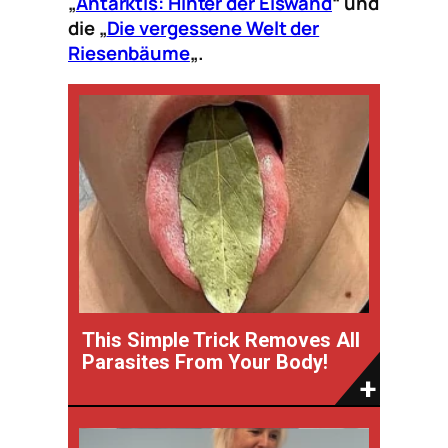
„
Antarktis: Hinter der Eiswand
“ und
die „
Die vergessene Welt der
Riesenbäume
„.
This Simple Trick Removes All
Parasites From Your Body!