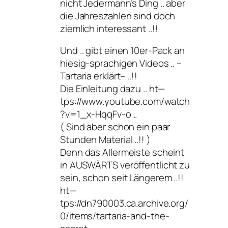
nicht Jedermann’s Ding .. aber
die Jahreszahlen sind doch
ziemlich interessant ..!!
Und .. gibt einen 10er-Pack an
hiesig-sprachigen Videos .. –
Tartaria erklärt– ..!!
Die Einleitung dazu .. ht—
tps://www.youtube.com/watch
?v=1_x-HqqFv-o ..
( Sind aber schon ein paar
Stunden Material ..!! )
Denn das Allermeiste scheint
in AUSWÄRTS veröffentlicht zu
sein, schon seit Längerem ..!!
ht—
tps://dn790003.ca.archive.org/
0/items/tartaria-and-the-