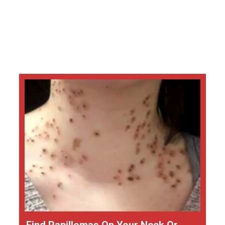
Find Papillomas On Your Neck Or